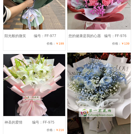
阳光般的微笑
编号：FF-977
您的健康是我的心愿
编号：FF-976
价格：
￥199
价格：
￥139
神圣的爱情
编号：FF-975
价格：
￥216