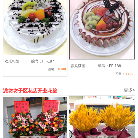
欢乐相随
编号：FF-187
春风满园
编号：FF-188
价格：
￥189
价格：
￥189
更多>
潍坊坊子区花店开业花篮