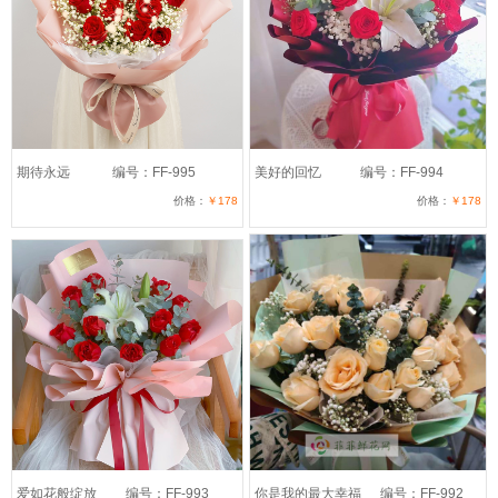
期待永远
编号：FF-995
美好的回忆
编号：FF-994
价格：
￥178
价格：
￥178
爱如花般绽放
编号：FF-993
你是我的最大幸福
编号：FF-992