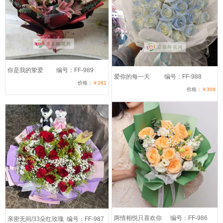
你是我的挚爱
编号：FF-989
爱你的每一天
编号：FF-988
价格：
￥261
价格：
￥309
两情相悦只喜欢你
编号：FF-986
亲密无间/33朵红玫瑰
编号：FF-987