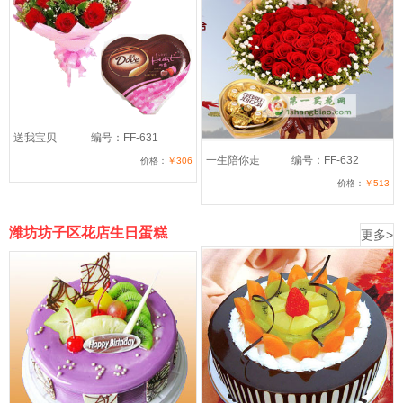
送我宝贝
编号：FF-631
一生陪你走
编号：FF-632
价格：
￥306
价格：
￥513
潍坊坊子区花店生日蛋糕
更多>