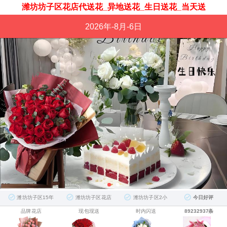
潍坊坊子区花店代送花_异地送花_生日送花_当天送
2026年-8月-6日
潍坊坊子区15年
潍坊坊子区花店
潍坊坊子区2小
今日好评
品牌花店
现包现送
时内闪送
89232937条