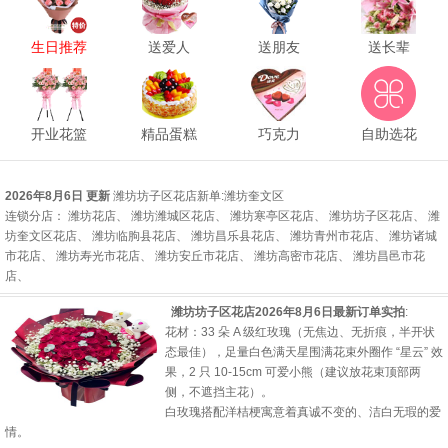
生日推荐
送爱人
送朋友
送长辈
开业花篮
精品蛋糕
巧克力
自助选花
2026年8月6日 更新
潍坊坊子区花店新单
:
潍坊奎文区
连锁分店
：
潍坊花店
、
潍坊潍城区花店
、
潍坊寒亭区花店
、
潍坊坊子区花店
、
潍
坊奎文区花店
、
潍坊临朐县花店
、
潍坊昌乐县花店
、
潍坊青州市花店
、
潍坊诸城
市花店
、
潍坊寿光市花店
、
潍坊安丘市花店
、
潍坊高密市花店
、
潍坊昌邑市花
店
、
潍坊坊子区花店2026年8月6日最新订单实拍
:
花材：33 朵 A 级红玫瑰（无焦边、无折痕，半开状
态最佳），足量白色满天星围满花束外圈作 “星云” 效
果，2 只 10-15cm 可爱小熊（建议放花束顶部两
侧，不遮挡主花）。
白玫瑰搭配洋桔梗寓意着真诚不变的、洁白无瑕的爱
情。