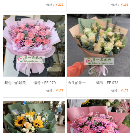
价格：
￥237
价格：
￥158
我心中的最美
编号：FF-979
今生的唯一
编号：FF-978
价格：
￥177
价格：
￥177