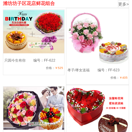
潍坊坊子区花店鲜花组合
更多>
只因今生有你
编号：FF-622
价格：
￥525
孝子/孝女送福
编号：FF-623
价格：
￥405