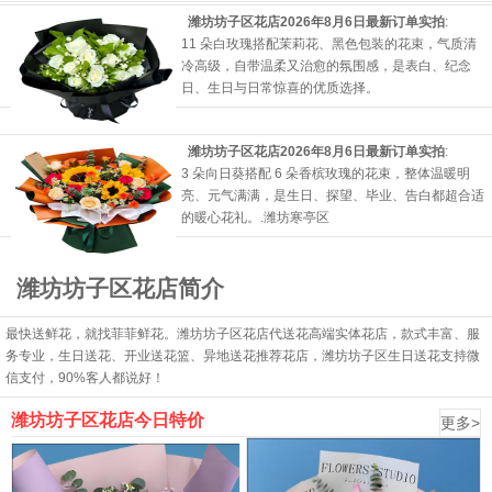
潍坊坊子区花店2026年8月6日最新订单实拍
:
11 朵白玫瑰搭配茉莉花、黑色包装的花束，气质清
冷高级，自带温柔又治愈的氛围感，是表白、纪念
日、生日与日常惊喜的优质选择。
潍坊坊子区花店2026年8月6日最新订单实拍
:
3 朵向日葵搭配 6 朵香槟玫瑰的花束，整体温暖明
亮、元气满满，是生日、探望、毕业、告白都超合适
的暖心花礼。.
潍坊寒亭区
潍坊坊子区花店简介
最快送鲜花，就找菲菲鲜花。潍坊坊子区花店代送花高端实体花店，款式丰富、服
务专业，生日送花、开业送花篮、异地送花推荐花店，潍坊坊子区生日送花支持微
信支付，90%客人都说好！
潍坊坊子区花店今日特价
更多>