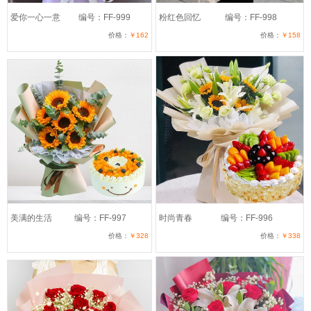
爱你一心一意
编号：FF-999
粉红色回忆
编号：FF-998
价格：
￥162
价格：
￥158
美满的生活
编号：FF-997
时尚青春
编号：FF-996
价格：
￥328
价格：
￥338