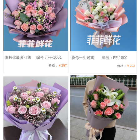
唯独你最吸引我
编号：FF-1001
换你一生迷离
编号：FF-1000
价格：
￥207
价格：
￥208