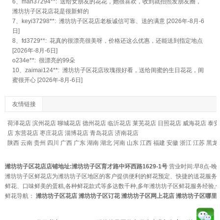
6、man37294**: 送给女朋友的花花，她很喜欢，收到就拍照发朋友圈，
潍坊坊子区花店花是很新鲜的
7、keyi37298**: 潍坊坊子区花店老板诚信可靠、送的满意 [2026年-8月-6
日]
8、fd3729**: 花真的很漂亮很美呀，价格还这么优惠，还能送到指定地点
[2026年-8月-6日]
o234e**: 很漂亮的99朵
10、zaimai124**: 潍坊坊子区花店玫瑰很好看，送给闺蜜的生日花花，闺
蜜很开心 [2026年-8月-6日]
友情链接
荷泽花店
滨州花店
聊城花店
德州花店
临沂花店
莱芜花店
日照花店
威海花店
泰安
店
东营花店
枣庄花店
淄博花店
青岛花店
济南花店
陕西
云南
贵州
四川
广西
广东
湖南
湖北
河南
山东
江西
福建
安徽
浙江
江苏
黑龙
潍坊坊子区花店店铺地址:潍坊坊子区育才路中环西路1629-1号
营业时间:早8点-晚
潍坊坊子区鲜花店为潍坊坊子区地区的客户提供便利的鲜花预定、快捷的送花服务
鲜花、口味鲜美的蛋糕,各种鲜花款式等多达数千种,多年潍坊坊子区鲜花服务经验,
鲜花导航：
潍坊坊子区花店
潍坊坊子区订花
潍坊坊子区网上花店
潍坊坊子区哪里