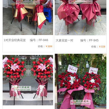
1对开业经典花篮
编号：FF-946
大麦花篮一对
编号：FF-945
价格：
￥309
价格：
￥328