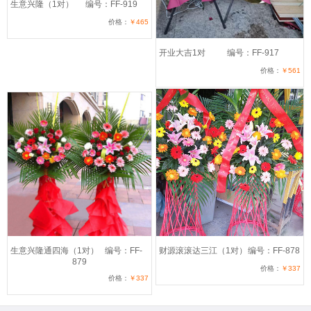
生意兴隆（1对）
编号：FF-919
价格：
￥465
开业大吉1对
编号：FF-917
价格：
￥561
生意兴隆通四海（1对）
编号：FF-
财源滚滚达三江（1对）
编号：FF-878
879
价格：
￥337
价格：
￥337