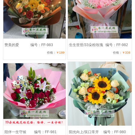
赞美的爱
编号：FF-983
生生世世/33朵粉玫瑰
编号：FF-982
价格：
￥189
价格：
￥336
陪伴一生守候
编号：FF-981
阳光向上/笑口常开
编号：FF-980