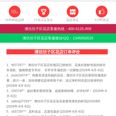
16年鲜花品牌
行业认证龙头
低价保证
3小时送花
潍坊坊子区花店客服热线：
400-6125-808
潍坊坊子区花店客服微信/QQ：
1345002025
潍坊坊子区花店订单评价
1、fd37297**: 潍坊坊子区花店玫瑰花已經收到、花束好新鮮包裝好靚非
常喜歡、服務態度非常好、 非常非常滿意的一次購物 [2026年-8月-6日]
2、jinds29374**: 闺蜜表演送给她的花花，潍坊坊子区花店香槟玫瑰很好
看，很大一束，送给闺蜜也是很有面子的，送过来时间也是比较准时的
[2026年-8月-6日]
3、l29374f**: 超好看的香槟玫瑰，超级新鲜的哦，好评好评！ [2026年-8
月-6日]
4、yabng37293**: 潍坊坊子区花店送花老婆很满意的鲜花[2026/8/6
[2026年-8月-6日]
5、sil37297**: 及时送达，态度也挺好 [2026年-8月-6日]