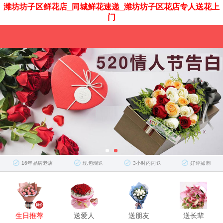
潍坊坊子区鲜花店_同城鲜花速递_潍坊坊子区花店专人送花上
门
16年品牌老店
现包现送
3小时内闪送
好评如潮
生日推荐
送爱人
送朋友
送长辈