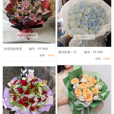
你是我的挚爱
编号：FF-989
爱你的每一天
编号：FF-988
价格：
￥261
价格：
￥309