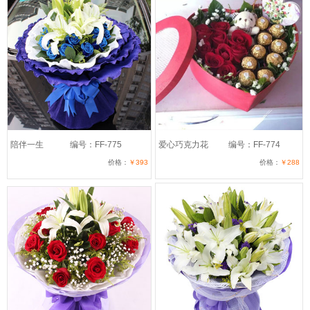
陪伴一生
编号：FF-775
爱心巧克力花
编号：FF-774
价格：
￥393
价格：
￥288