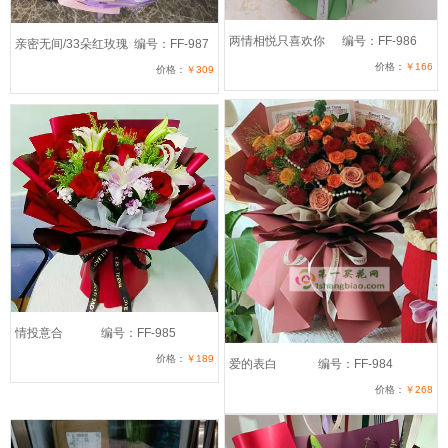
两情相悦只喜欢你
编号：FF-986
亲密无间/33朵红玫瑰
编号：FF-987
价格：
￥166
价格：
￥309
情投意合
编号：FF-985
价格：
￥189
爱的表白
编号：FF-984
价格：
￥268