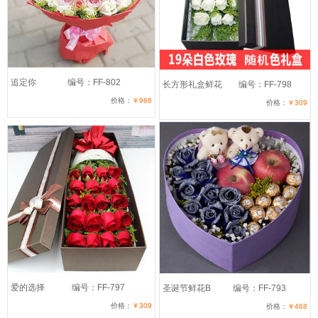
追定你
编号：FF-802
长方形礼盒鲜花
编号：FF-798
价格：
￥968
价格：
￥309
爱的选择
编号：FF-797
圣诞节鲜花B
编号：FF-793
价格：
￥309
价格：
￥468