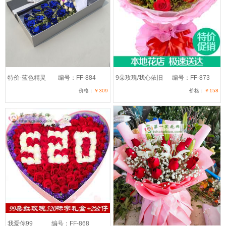
特价-蓝色精灵
编号：FF-884
9朵玫瑰/我心依旧
编号：FF-873
价格：
￥309
价格：
￥158
我爱你99
编号：FF-868