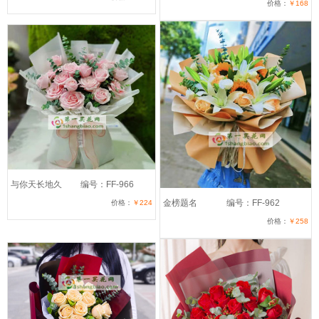
价格：
￥168
与你天长地久
编号：FF-966
金榜题名
编号：FF-962
价格：
￥224
价格：
￥258