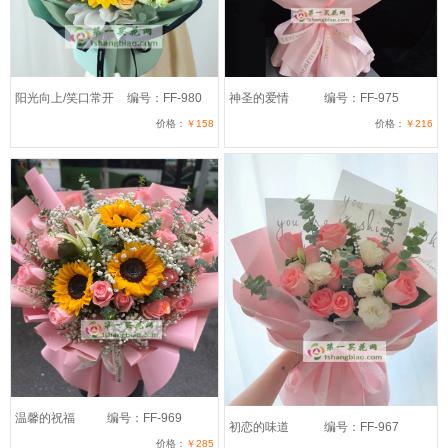
阳光向上/笑口常开
编号：FF-980
神圣的爱情
编号：FF-975
价格：
￥158
价格：
￥216
温馨的祝福
编号：FF-969
初恋的味道
编号：FF-967
价格：
￥285