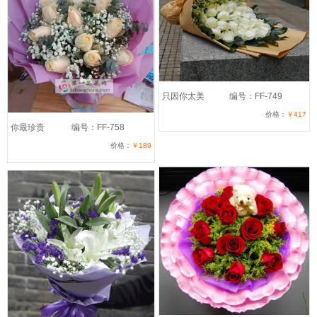
只因你太美
编号：FF-749
价格：
￥417
你最珍贵
编号：FF-758
价格：
￥189