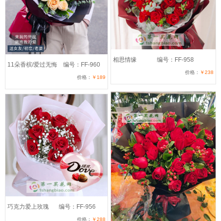
相思情缘
编号：FF-958
11朵香槟/爱过无悔
编号：FF-960
价格：
￥238
价格：
￥189
巧克力爱上玫瑰
编号：FF-956
价格：
￥288