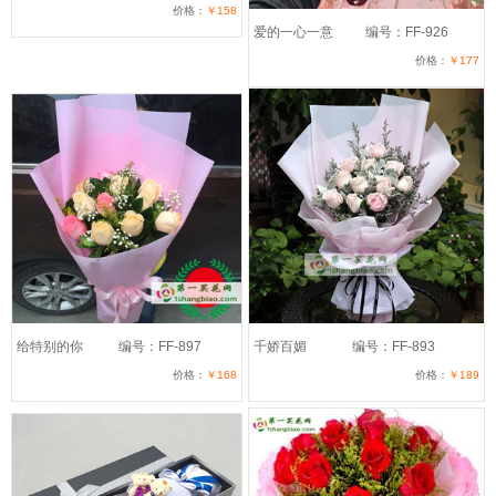
价格：
￥158
爱的一心一意
编号：FF-926
价格：
￥177
给特别的你
编号：FF-897
千娇百媚
编号：FF-893
价格：
￥168
价格：
￥189