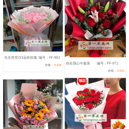
生生世世/33朵粉玫瑰
编号：FF-982
你在我心中最美
编号：FF-971
价格：
￥336
价格：
￥201