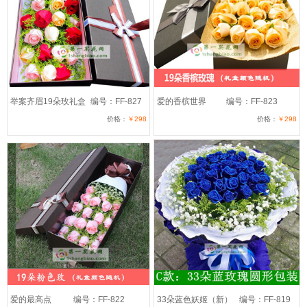
举案齐眉19朵玫礼盒
编号：FF-827
爱的香槟世界
编号：FF-823
价格：
￥298
价格：
￥298
爱的最高点
编号：FF-822
33朵蓝色妖姬（新）
编号：FF-819