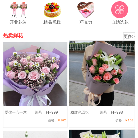
开业花篮
精品蛋糕
巧克力
自助选花
热卖鲜花
更多>
爱你一心一意
编号：FF-999
粉红色回忆
编号：FF-998
价格：
￥162
价格：
￥158