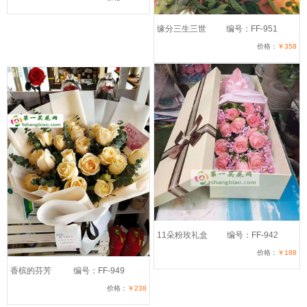
缘分三生三世
编号：FF-951
价格：
￥358
11朵粉玫礼盒
编号：FF-942
价格：
￥188
香槟的芬芳
编号：FF-949
价格：
￥238