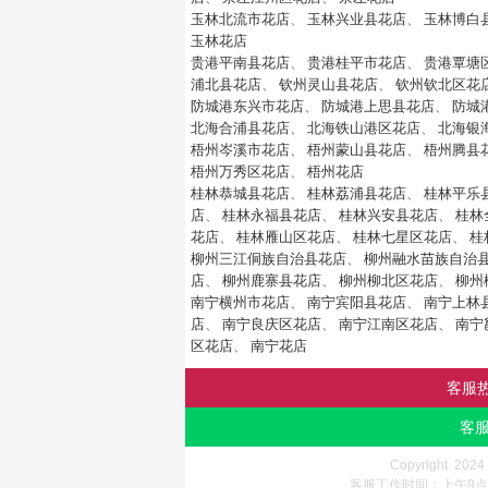
玉林北流市花店
、
玉林兴业县花店
、
玉林博白
玉林花店
贵港平南县花店
、
贵港桂平市花店
、
贵港覃塘
浦北县花店
、
钦州灵山县花店
、
钦州钦北区花
防城港东兴市花店
、
防城港上思县花店
、
防城
北海合浦县花店
、
北海铁山港区花店
、
北海银
梧州岑溪市花店
、
梧州蒙山县花店
、
梧州腾县
梧州万秀区花店
、
梧州花店
桂林恭城县花店
、
桂林荔浦县花店
、
桂林平乐
店
、
桂林永福县花店
、
桂林兴安县花店
、
桂林
花店
、
桂林雁山区花店
、
桂林七星区花店
、
桂
柳州三江侗族自治县花店
、
柳州融水苗族自治
店
、
柳州鹿寨县花店
、
柳州柳北区花店
、
柳州
南宁横州市花店
、
南宁宾阳县花店
、
南宁上林
店
、
南宁良庆区花店
、
南宁江南区花店
、
南宁
区花店
、
南宁花店
客服
客服
Copyright 202
客服工作时间：上午9点-