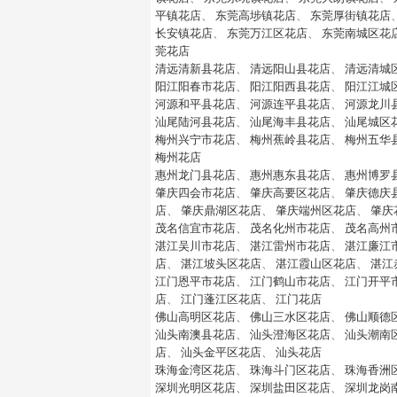
平镇花店
、
东莞高埗镇花店
、
东莞厚街镇花店
长安镇花店
、
东莞万江区花店
、
东莞南城区花
莞花店
清远清新县花店
、
清远阳山县花店
、
清远清城
阳江阳春市花店
、
阳江阳西县花店
、
阳江江城
河源和平县花店
、
河源连平县花店
、
河源龙川
汕尾陆河县花店
、
汕尾海丰县花店
、
汕尾城区
梅州兴宁市花店
、
梅州蕉岭县花店
、
梅州五华
梅州花店
惠州龙门县花店
、
惠州惠东县花店
、
惠州博罗
肇庆四会市花店
、
肇庆高要区花店
、
肇庆德庆
店
、
肇庆鼎湖区花店
、
肇庆端州区花店
、
肇庆
茂名信宜市花店
、
茂名化州市花店
、
茂名高州
湛江吴川市花店
、
湛江雷州市花店
、
湛江廉江
店
、
湛江坡头区花店
、
湛江霞山区花店
、
湛江
江门恩平市花店
、
江门鹤山市花店
、
江门开平
店
、
江门蓬江区花店
、
江门花店
佛山高明区花店
、
佛山三水区花店
、
佛山顺德
汕头南澳县花店
、
汕头澄海区花店
、
汕头潮南
店
、
汕头金平区花店
、
汕头花店
珠海金湾区花店
、
珠海斗门区花店
、
珠海香洲
深圳光明区花店
、
深圳盐田区花店
、
深圳龙岗